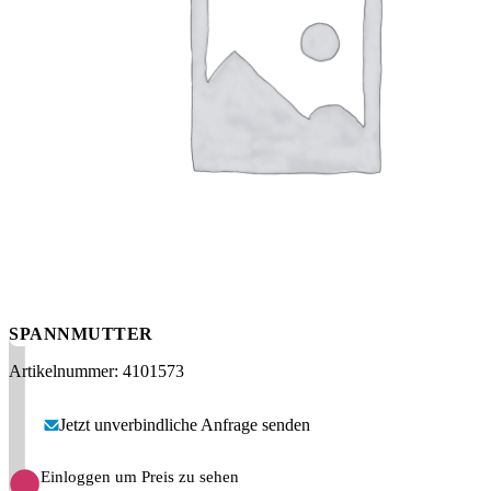
Messen
HT Plus
Videos / Downloads
Hochdruckpumpen
SPANNMUTTER
Artikelnummer: 4101573
Jetzt unverbindliche Anfrage senden
Einloggen um Preis zu sehen