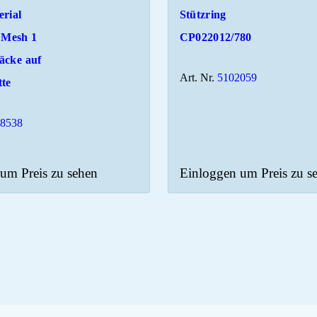
rial
Stützring
Mesh 1
CP022012/780
äcke auf
Art. Nr.
5102059
tte
08538
um Preis zu sehen
Einloggen um Preis zu s