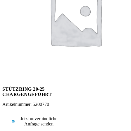
Messen
HT Plus
Videos / Downloads
Hochdruckpumpen
STÜTZRING 20-25
CHARGENGEFÜHRT
Artikelnummer: 5200770
Jetzt unverbindliche
Anfrage senden