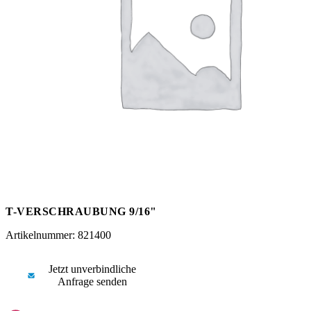
Messen
HT Plus
Videos / Downloads
Hochdruckpumpen
T-VERSCHRAUBUNG 9/16"
Artikelnummer: 821400
Jetzt unverbindliche
Anfrage senden