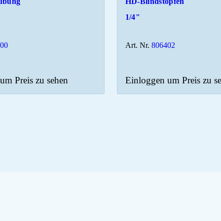
ubung
HD-Blindstopfen
1/4"
400
Art. Nr.
806402
um Preis zu sehen
Einloggen um Preis zu s