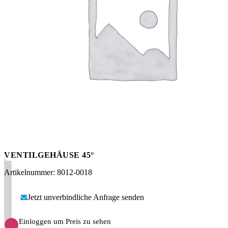
Messen
HT Plus
Videos / Downloads
Hochdruckpumpen
VENTILGEHÄUSE 45°
Artikelnummer: 8012-0018
Jetzt unverbindliche Anfrage senden
Einloggen um Preis zu sehen