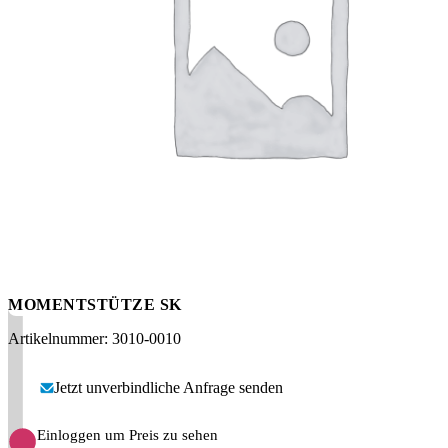
Messen
HT Plus
Videos / Downloads
Hochdruckpumpen
MOMENTSTÜTZE SK
Artikelnummer: 3010-0010
Jetzt unverbindliche Anfrage senden
Einloggen um Preis zu sehen