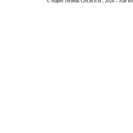
© Hapro Technik Ges.m.b.H., 2026 – Alle Re