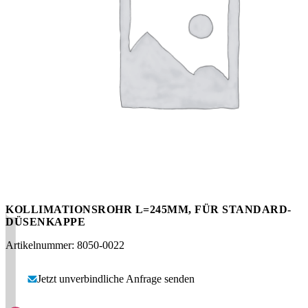
Messen
HT Plus
Videos / Downloads
Hochdruckpumpen
KOLLIMATIONSROHR L=245MM, FÜR STANDARD-
DÜSENKAPPE
Artikelnummer: 8050-0022
Jetzt unverbindliche Anfrage senden