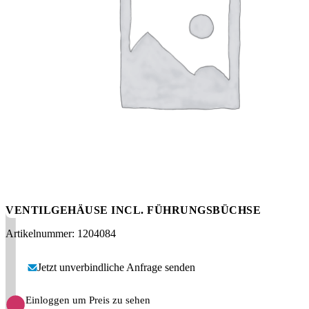
Messen
HT Plus
Videos / Downloads
Hochdruckpumpen
VENTILGEHÄUSE INCL. FÜHRUNGSBÜCHSE
Artikelnummer: 1204084
Jetzt unverbindliche Anfrage senden
Einloggen um Preis zu sehen