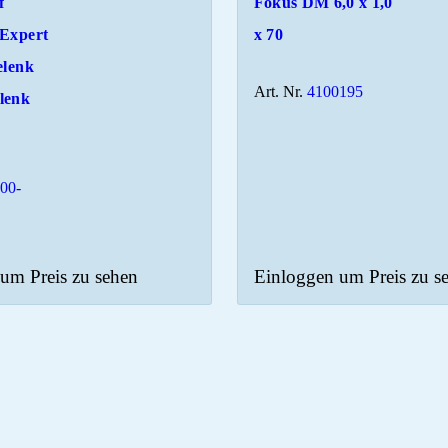
f
Fokus DM 6,0 x 1,0
 Expert
x 70
elenk
Art. Nr.
4100195
lenk
00-
um Preis zu sehen
Einloggen um Preis zu s