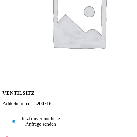
Messen
HT Plus
Videos / Downloads
Hochdruckpumpen
VENTILSITZ
Artikelnummer: 5200316
Jetzt unverbindliche
Anfrage senden