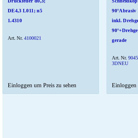
Druckfeder d0,3;
Schneidkop
DE4,3 L011; n5
90°Abrasiv
1.4310
inkl. Drehg
90°+Drehge
Art. Nr.
4100021
gerade
Art. Nr.
9045
3DNEU
Einloggen um Preis zu sehen
Einloggen 