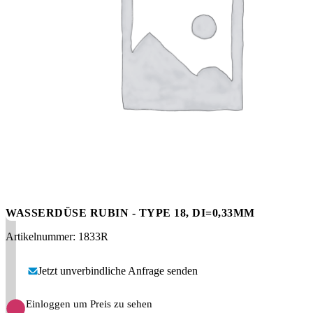
Messen
HT Plus
Videos / Downloads
Hochdruckpumpen
WASSERDÜSE RUBIN - TYPE 18, DI=0,33MM
Artikelnummer: 1833R
Jetzt unverbindliche Anfrage senden
Einloggen um Preis zu sehen