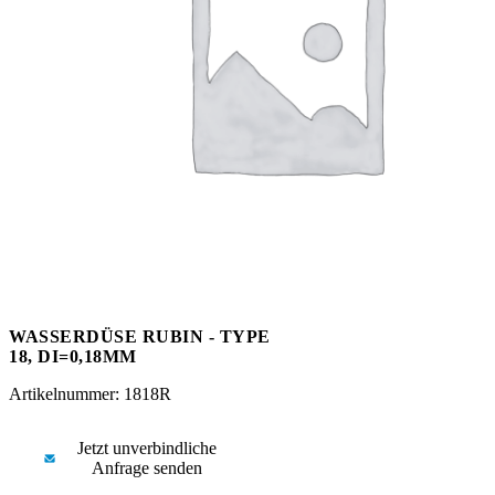
Messen
HT Plus
Videos / Downloads
Hochdruckpumpen
WASSERDÜSE RUBIN - TYPE
18, DI=0,18MM
Artikelnummer: 1818R
Jetzt unverbindliche
Anfrage senden