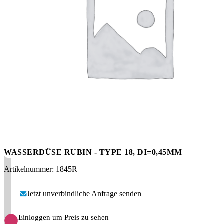
Messen
HT Plus
Videos / Downloads
Hochdruckpumpen
WASSERDÜSE RUBIN - TYPE 18, DI=0,45MM
Artikelnummer: 1845R
Jetzt unverbindliche Anfrage senden
Einloggen um Preis zu sehen