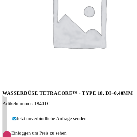
Messen
HT Plus
Videos / Downloads
Hochdruckpumpen
WASSERDÜSE TETRACORE™ - TYPE 18, DI=0,40MM
Artikelnummer: 1840TC
Jetzt unverbindliche Anfrage senden
Einloggen um Preis zu sehen