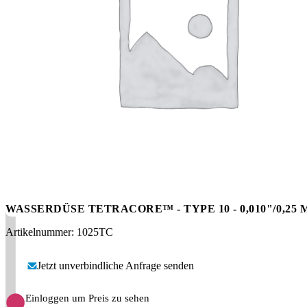
Messen
HT Plus
Videos / Downloads
Hochdruckpumpen
WASSERDÜSE TETRACORE™ - TYPE 10 - 0,010"/0,25
Artikelnummer: 1025TC
Jetzt unverbindliche Anfrage senden
Einloggen um Preis zu sehen