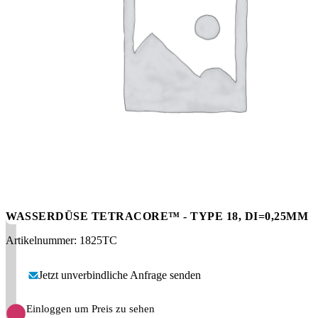
Messen
HT Plus
Videos / Downloads
Hochdruckpumpen
WASSERDÜSE TETRACORE™ - TYPE 18, DI=0,25MM
Artikelnummer: 1825TC
Jetzt unverbindliche Anfrage senden
Einloggen um Preis zu sehen