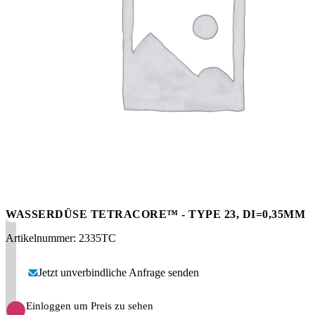
Messen
HT Plus
Videos / Downloads
Hochdruckpumpen
WASSERDÜSE TETRACORE™ - TYPE 23, DI=0,35MM
Artikelnummer: 2335TC
Jetzt unverbindliche Anfrage senden
Einloggen um Preis zu sehen