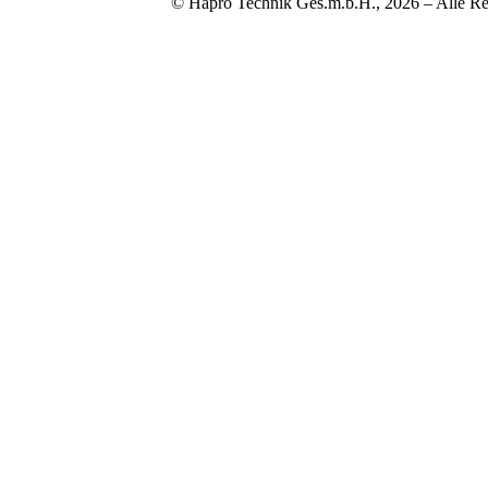
© Hapro Technik Ges.m.b.H., 2026 – Alle Re