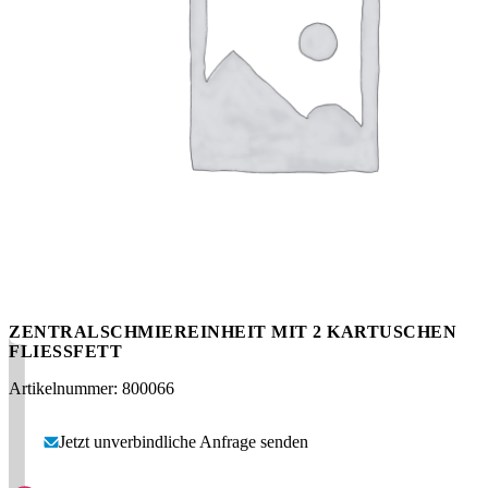
Messen
HT Plus
Videos / Downloads
Hochdruckpumpen
ZENTRALSCHMIEREINHEIT MIT 2 KARTUSCHEN
FLIESSFETT
Artikelnummer: 800066
Jetzt unverbindliche Anfrage senden