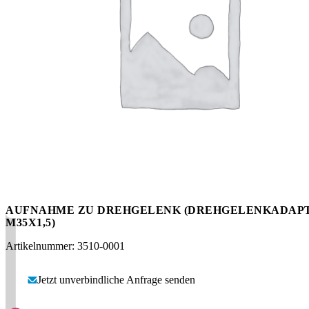
Messen
HT Plus
Videos / Downloads
Hochdruckpumpen
AUFNAHME ZU DREHGELENK (DREHGELENKADAP
M35X1,5)
Artikelnummer: 3510-0001
Jetzt unverbindliche Anfrage senden