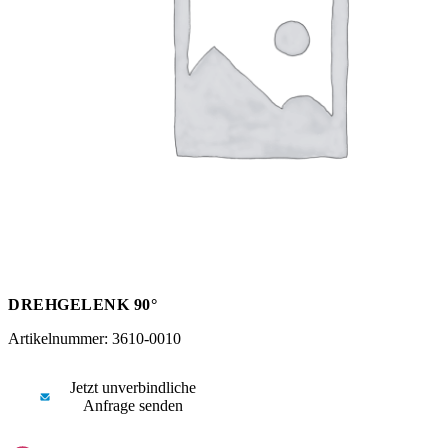
Messen
HT Plus
Videos / Downloads
Hochdruckpumpen
DREHGELENK 90°
Artikelnummer: 3610-0010
Jetzt unverbindliche
Anfrage senden