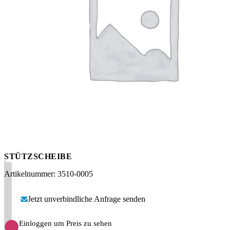
Messen
HT Plus
Videos / Downloads
Hochdruckpumpen
STÜTZSCHEIBE
Artikelnummer: 3510-0005
Jetzt unverbindliche Anfrage senden
Einloggen um Preis zu sehen