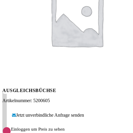
Messen
HT Plus
Videos / Downloads
Hochdruckpumpen
AUSGLEICHSBÜCHSE
Artikelnummer: 5200605
Jetzt unverbindliche Anfrage senden
Einloggen um Preis zu sehen