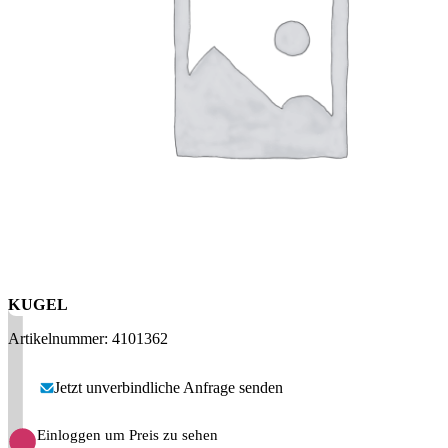
Messen
HT Plus
Videos / Downloads
Hochdruckpumpen
KUGEL
Artikelnummer: 4101362
Jetzt unverbindliche Anfrage senden
Einloggen um Preis zu sehen