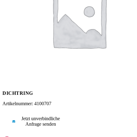
Messen
HT Plus
Videos / Downloads
Hochdruckpumpen
DICHTRING
Artikelnummer: 4100707
Jetzt unverbindliche
Anfrage senden