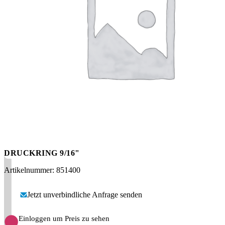
Messen
HT Plus
Videos / Downloads
Hochdruckpumpen
DRUCKRING 9/16"
Artikelnummer: 851400
Jetzt unverbindliche Anfrage senden
Einloggen um Preis zu sehen