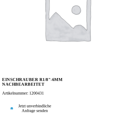
Messen
HT Plus
Videos / Downloads
Hochdruckpumpen
EINSCHRAUBER R1/8"-6MM
NACHBEARBEITET
Artikelnummer: 1200431
Jetzt unverbindliche
Anfrage senden