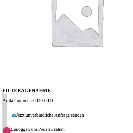
Messen
HT Plus
Videos / Downloads
Hochdruckpumpen
FILTERAUFNAHME
Artikelnummer: 6010-0011
Jetzt unverbindliche Anfrage senden
Einloggen um Preis zu sehen