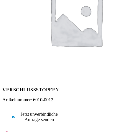
Messen
HT Plus
Videos / Downloads
Hochdruckpumpen
VERSCHLUSSSTOPFEN
Artikelnummer: 6010-0012
Jetzt unverbindliche
Anfrage senden