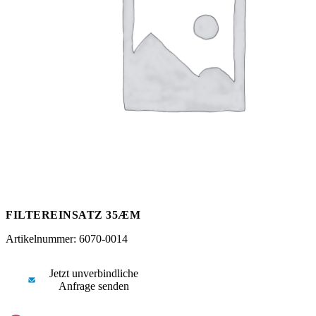
Messen
HT Plus
Videos / Downloads
Hochdruckpumpen
FILTEREINSATZ 35ÆM
Artikelnummer: 6070-0014
Jetzt unverbindliche
Anfrage senden