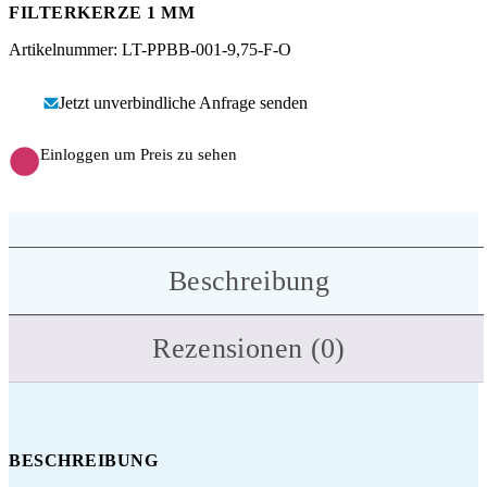
Messen
HT Plus
FILTERKERZE 1 ΜM
Artikelnummer: LT-PPBB-001-9,75-F-O
Videos / Downloads
Hochdruckpumpen
Jetzt unverbindliche Anfrage senden
Einloggen um Preis zu sehen
Beschreibung
Rezensionen (0)
BESCHREIBUNG