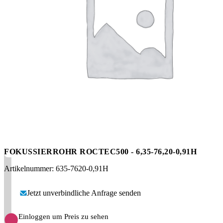
Messen
HT Plus
Videos / Downloads
Hochdruckpumpen
FOKUSSIERROHR ROCTEC500 - 6,35-76,20-0,91H
Artikelnummer: 635-7620-0,91H
Jetzt unverbindliche Anfrage senden
Einloggen um Preis zu sehen