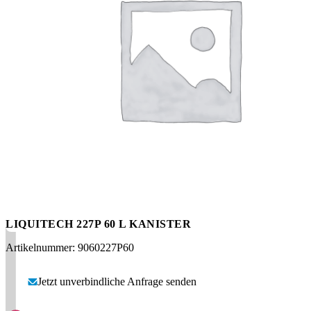
Messen
HT Plus
Videos / Downloads
Hochdruckpumpen
LIQUITECH 227P 60 L KANISTER
Artikelnummer: 9060227P60
Jetzt unverbindliche Anfrage senden