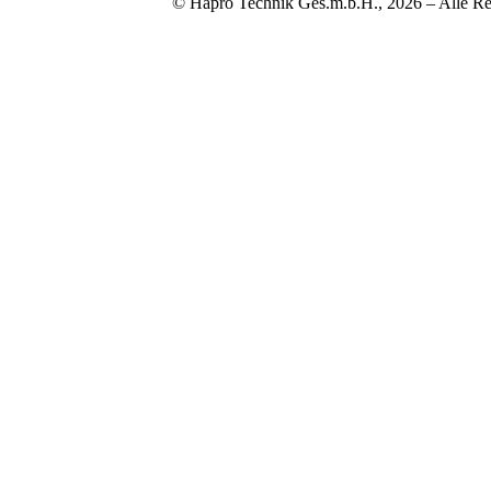
© Hapro Technik Ges.m.b.H., 2026 – Alle Re