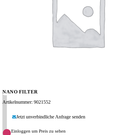
Messen
HT Plus
Videos / Downloads
Hochdruckpumpen
NANO FILTER
Artikelnummer: 9021552
Jetzt unverbindliche Anfrage senden
Einloggen um Preis zu sehen