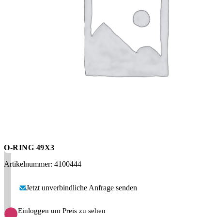
Messen
HT Plus
Videos / Downloads
Hochdruckpumpen
O-RING 49X3
Artikelnummer: 4100444
Jetzt unverbindliche Anfrage senden
Einloggen um Preis zu sehen