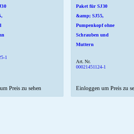
J30
Paket für SJ30
,
&amp; SJ55,
l
Pumpenkopf ohne
nn
Schrauben und
Muttern
25-1
Art. Nr.
00021451124-1
um Preis zu sehen
Einloggen um Preis zu s