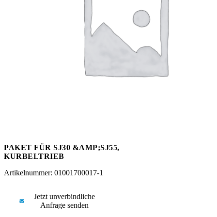
Messen
HT Plus
Videos / Downloads
Hochdruckpumpen
PAKET FÜR SJ30 &AMP;SJ55,
KURBELTRIEB
Artikelnummer: 01001700017-1
Jetzt unverbindliche
Anfrage senden