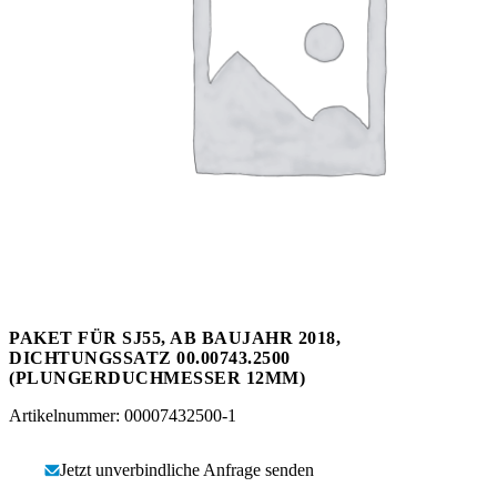
Messen
HT Plus
Videos / Downloads
Hochdruckpumpen
PAKET FÜR SJ55, AB BAUJAHR 2018,
DICHTUNGSSATZ 00.00743.2500
(PLUNGERDUCHMESSER 12MM)
Artikelnummer: 00007432500-1
Jetzt unverbindliche Anfrage senden