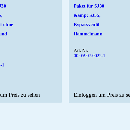
J30
Paket für SJ30
,
&amp; SJ55,
f ohne
Bypassventil
und
Hammelmann
Art. Nr.
00.05907.0025-1
-1
um Preis zu sehen
Einloggen um Preis zu s