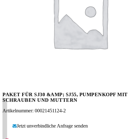
Messen
HT Plus
Videos / Downloads
Hochdruckpumpen
PAKET FÜR SJ30 &AMP; SJ55, PUMPENKOPF MIT
SCHRAUBEN UND MUTTERN
Artikelnummer: 00021451124-2
Jetzt unverbindliche Anfrage senden