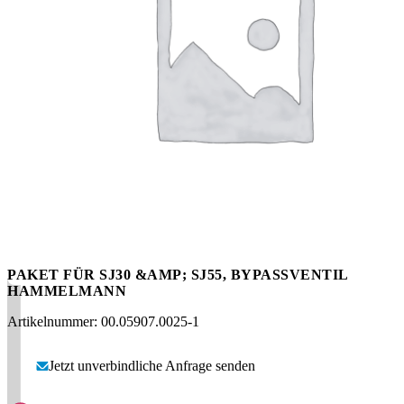
Messen
HT Plus
Videos / Downloads
Hochdruckpumpen
PAKET FÜR SJ30 &AMP; SJ55, BYPASSVENTIL
HAMMELMANN
Artikelnummer: 00.05907.0025-1
Jetzt unverbindliche Anfrage senden