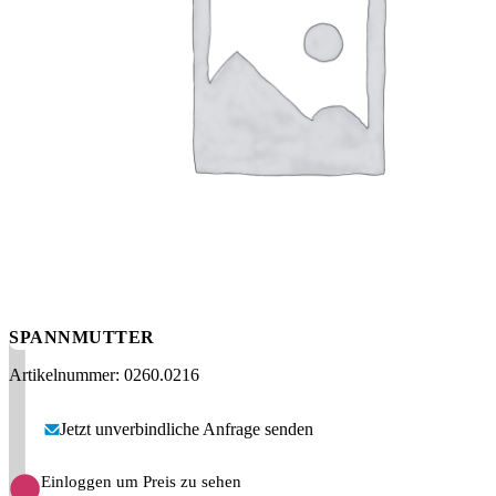
Messen
HT Plus
Videos / Downloads
Hochdruckpumpen
SPANNMUTTER
Artikelnummer: 0260.0216
Jetzt unverbindliche Anfrage senden
Einloggen um Preis zu sehen