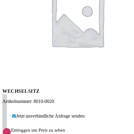
Messen
HT Plus
Videos / Downloads
Hochdruckpumpen
WECHSELSITZ
Artikelnummer: 8010-0020
Jetzt unverbindliche Anfrage senden
Einloggen um Preis zu sehen