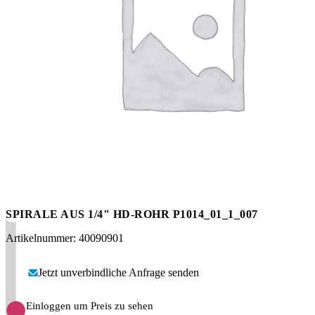
Messen
HT Plus
Videos / Downloads
Hochdruckpumpen
SPIRALE AUS 1/4" HD-ROHR P1014_01_1_007
Artikelnummer: 40090901
Jetzt unverbindliche Anfrage senden
Einloggen um Preis zu sehen