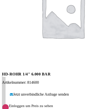
Messen
HT Plus
Videos / Downloads
Hochdruckpumpen
HD-ROHR 1/4" 6.000 BAR
Artikelnummer: 814600
Jetzt unverbindliche Anfrage senden
Einloggen um Preis zu sehen