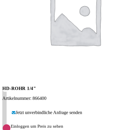
Messen
HT Plus
Videos / Downloads
Hochdruckpumpen
HD-ROHR 1/4"
Artikelnummer: 866400
Jetzt unverbindliche Anfrage senden
Einloggen um Preis zu sehen