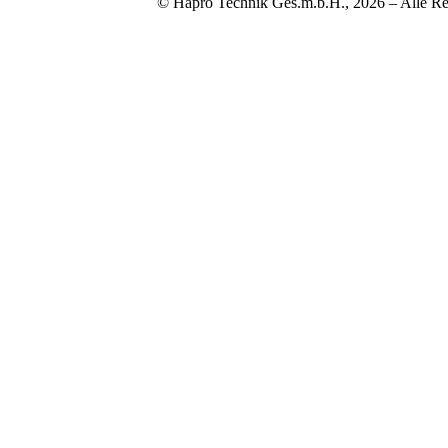
© Hapro Technik Ges.m.b.H., 2026 – Alle Re