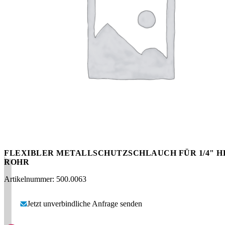
Messen
HT Plus
Videos / Downloads
Hochdruckpumpen
FLEXIBLER METALLSCHUTZSCHLAUCH FÜR 1/4" H
ROHR
Artikelnummer: 500.0063
Jetzt unverbindliche Anfrage senden