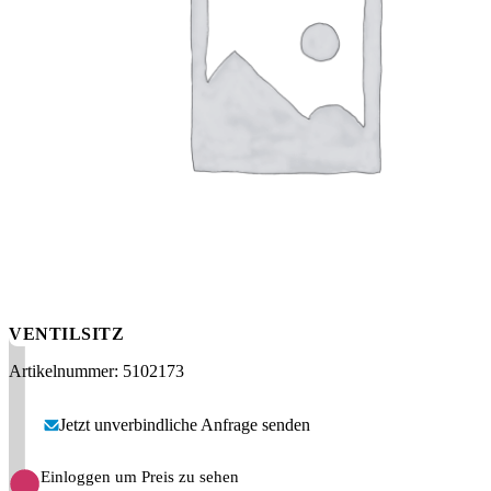
Messen
HT Plus
Videos / Downloads
Hochdruckpumpen
VENTILSITZ
Artikelnummer: 5102173
Jetzt unverbindliche Anfrage senden
Einloggen um Preis zu sehen