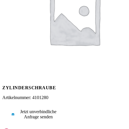
Messen
HT Plus
Videos / Downloads
Hochdruckpumpen
ZYLINDERSCHRAUBE
Artikelnummer: 4101280
Jetzt unverbindliche
Anfrage senden