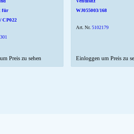
und
Ventilsitz
t für
WJ055003/168
/ CP022
Art. Nr.
5102179
4301
um Preis zu sehen
Einloggen um Preis zu s