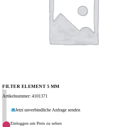
Messen
HT Plus
Videos / Downloads
Hochdruckpumpen
FILTER ELEMENT 5 ΜM
Artikelnummer: 4101371
Jetzt unverbindliche Anfrage senden
Einloggen um Preis zu sehen