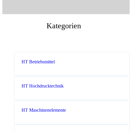
Messen
HT Plus
Videos / Downloads
Hochdruckpumpen
Kategorien
HT Betriebsmittel
HT Hochdrucktechnik
HT Maschinenelemente