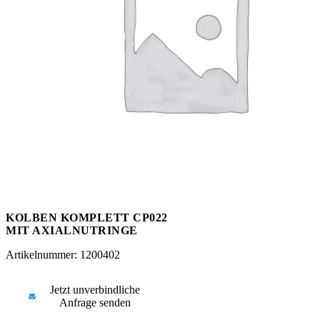
Messen
HT Plus
Videos / Downloads
Hochdruckpumpen
KOLBEN KOMPLETT CP022
MIT AXIALNUTRINGE
Artikelnummer: 1200402
Jetzt unverbindliche
Anfrage senden