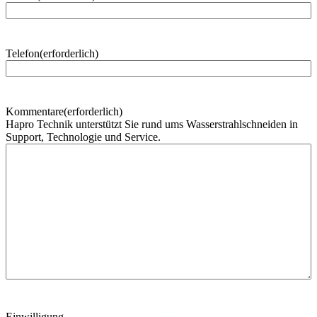
h
n
a
m
Telefon
(erforderlich)
e
Kommentare
(erforderlich)
Hapro Technik unterstützt Sie rund ums Wasserstrahlschneiden in
Support, Technologie und Service.
Einwilligung