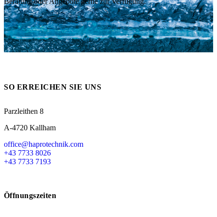
Beratung oder Angebote gerne zur Verfügung.
Messen
HT Plus
Videos / Downloads
Hochdruckpumpen
SO ERREICHEN SIE UNS
Parzleithen 8
A-4720 Kallham
office@haprotechnik.com
+43 7733 8026
+43 7733 7193
Öffnungszeiten