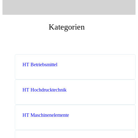
Messen
HT Plus
Videos / Downloads
Hochdruckpumpen
Kategorien
HT Betriebsmittel
HT Hochdrucktechnik
HT Maschinenelemente