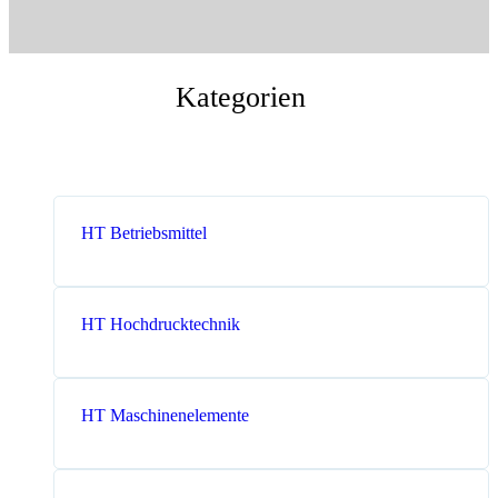
Messen
HT Plus
Videos / Downloads
Hochdruckpumpen
Kategorien
HT Betriebsmittel
HT Hochdrucktechnik
HT Maschinenelemente